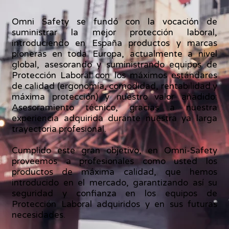
Omni Safety se fundó con la vocación de
suministrar la mejor
protección laboral
,
introduciendo en España productos y marcas
pioneras en toda Europa, actualmente a nivel
global, asesorando y suministrando
equipos de
Protección Laboral
con los máximos estándares
de calidad (ergonomía, comodidad, rentabilidad y
máxima protección) y nuestro valor añadido:
Asesoramiento técnico, gracias a nuestra
experiencia adquirida durante nuestra ya larga
trayectoria profesional.
Cumplido este gran objetivo, en Omni-Safety
proveemos a profesionales como usted los
productos de máxima calidad
, que hemos
introducido en el mercado, garantizando así su
seguridad y confianza en los equipos de
Protección Laboral adquiridos y en sus futuras
necesidades.