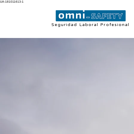
UA-181011613-1
Seguridad Laboral Profesional