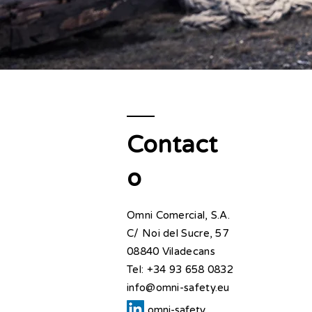
Contact
o
Omni Comercial, S.A.
C/ Noi del Sucre, 57
08840 Viladecans​
Tel: +34 93 658 0832​
info@omni-safety.eu
omni-safety