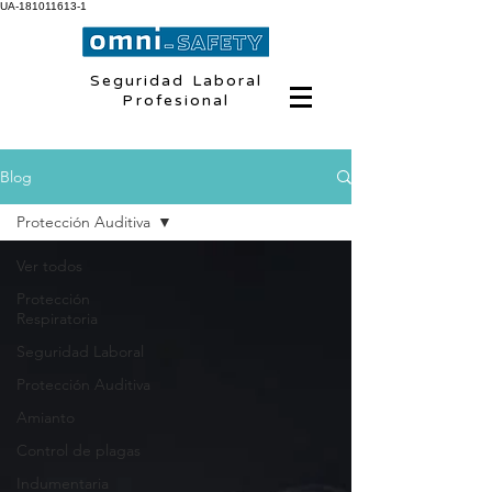
UA-181011613-1
Seguridad Laboral
Profesional
Blog
Protección Auditiva
Ver todos
Protección
Respiratoria
Seguridad Laboral
Protección Auditiva
Amianto
Control de plagas
Indumentaria