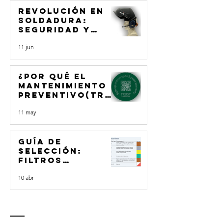
2 jul
empresa
preparada para
el aumento de
la demanda de
Revolución en
desamiantado?
soldadura:
seguridad y
comunicación
11 jun
con el nuevo
aketek audio
¿Por qué el
mantenimiento
preventivo(TRUS
T) es la mejor
11 may
inversión en
protección
respiratoria?
Guía de
selección:
filtros
sundström para
10 abr
protección
respiratoria.