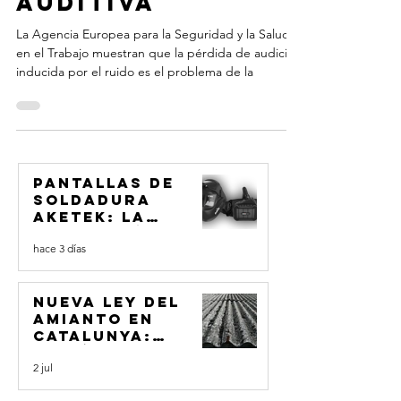
Protección
Auditiva
La Agencia Europea para la Seguridad y la Salud
en el Trabajo muestran que la pérdida de audición
inducida por el ruido es el problema de la
Pantallas de
soldadura
aketek: la
revolución en
hace 3 días
cristal líquido
y protección
respiratoria
integral
Nueva ley del
amianto en
Catalunya:
¿Está tu