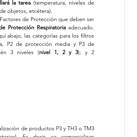
lará la tarea
 (temperatura, niveles de 
e objetos, etcétera). 
e Factores de Protección que deben ser 
e Protección Respiratoria
 adecuado.  
bajo, las categorías para los filtros 
a, P2 de protección media y P3 de 
én 3 niveles (
nivel 1, 2 y 3
); y 2 
alización de productos P3 y TH3 o TM3 
rior). Es decir, se comercializan 