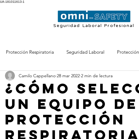
UA-181011613-1
Seguridad Laboral Profesional
Protección Respiratoria
Seguridad Laboral
Protección
Camilo Cappellano
28 mar 2022
2 min de lectura
ntaria desechable
Soldadura
Protección de la Piel
¿Cómo selec
un Equipo de
Protección
Respiratoria