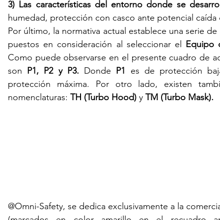
3) Las características del entorno donde se desarrol
humedad, protección con casco ante potencial caída d
Por último, la normativa actual establece una serie d
puestos en consideración al seleccionar el 
Equipo d
Como puede observarse en el presente cuadro de aquí a
son 
P1, P2 y P3. 
Donde
 P1
 es de protección baj
protección máxima. Por otro lado, existen tambi
nomenclaturas: 
TH (Turbo Hood)
 y 
TM (Turbo Mask).
@Omni-Safety, se dedica exclusivamente a la comerci
(marcados en color amarillo en el recuadro ante