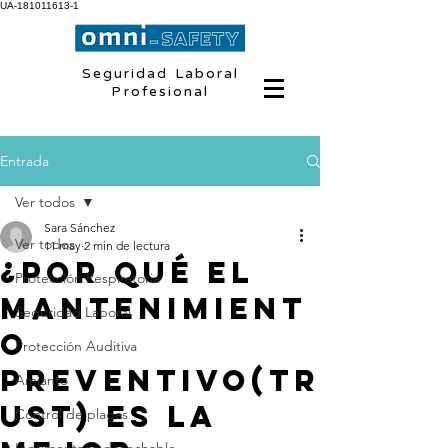
UA-181011613-1
Seguridad Laboral
Profesional
Entrada
Ver todos
Sara Sánchez
Ver todos
11 may
2 min de lectura
¿Por qué el
Protección Respiratoria
mantenimient
Seguridad Laboral
o
Protección Auditiva
preventivo(TR
Amianto
UST) es la
Control de plagas