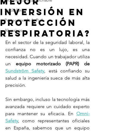
mejor
Indumentaria desechable
inversión en
Soldadura
protección
Protección de la Piel
Abrasivos
respiratoria?
En el sector de la seguridad laboral, la 
confianza no es un lujo, es una 
necesidad. Cuando un trabajador utiliza 
un 
equipo motorizado (PAPR) de 
Sundström Safety
, está confiando su 
salud a la ingeniería sueca de más alta 
precisión.
Sin embargo, incluso la tecnología más 
avanzada requiere un cuidado experto 
para mantener su eficacia. En 
Omni-
Safety
, como representantes oficiales 
en España, sabemos que un equipo 