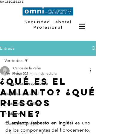
UA-181011613-1
Seguridad Laboral
Profesional
Entrada
Ver todos
Carlos de la Peña
Ver todos
9 mar 2021
4 min de lectura
¿Qué es el
Protección Respiratoria
amianto? ¿Qué
Seguridad Laboral
riesgos
Protección Auditiva
tiene?
Amianto
El amianto (asbesto en inglés)
 es uno 
Control de plagas
de los componentes del fibrocemento, 