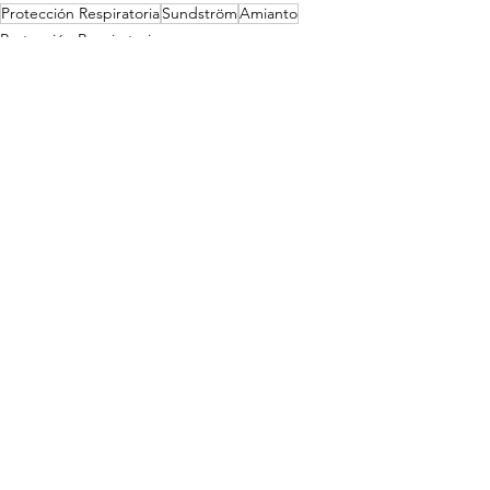
Protección Respiratoria
Sundström
Amianto
Protección Respiratoria
Seguridad Laboral
Amianto
Ver todo
Entradas recientes