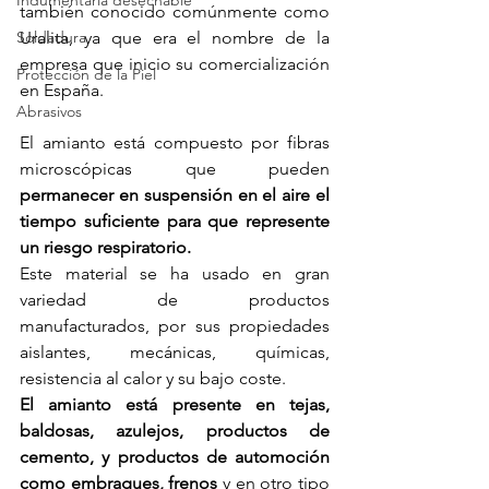
Indumentaria desechable
también conocido comúnmente como 
Soldadura
Uralita, ya que era el nombre de la 
empresa que inicio su comercialización 
Protección de la Piel
en España.
Abrasivos
El amianto está compuesto por fibras 
microscópicas que pueden 
permanecer en suspensión en el aire el 
tiempo suficiente para que represente 
un riesgo respiratorio.
Este material se ha usado en gran 
variedad de productos 
manufacturados, por sus propiedades 
aislantes, mecánicas, químicas, 
resistencia al calor y su bajo coste.
El amianto está presente en tejas, 
baldosas, azulejos, productos de 
cemento, y productos de automoción 
como embragues, frenos
 y en otro tipo 