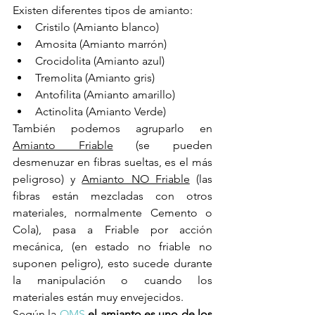
Existen diferentes tipos de amianto:
Cristilo (Amianto blanco)
Amosita (Amianto marrón)
Crocidolita (Amianto azul)
Tremolita (Amianto gris)
Antofilita (Amianto amarillo)
Actinolita (Amianto Verde)
También podemos agruparlo en 
Amianto Friable
 (se pueden 
desmenuzar en fibras sueltas, es el más 
peligroso) y 
Amianto NO Friable
 (las 
fibras están mezcladas con otros 
materiales, normalmente Cemento o 
Cola), pasa a Friable por acción 
mecánica, (en estado no friable no 
suponen peligro), esto sucede durante 
la manipulación o cuando los 
materiales están muy envejecidos.
Según la 
OMS
el amianto es uno de los 