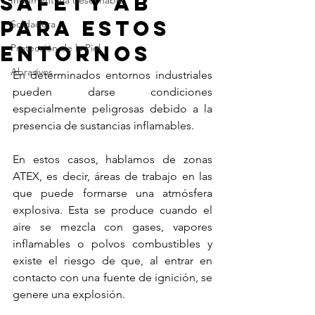
Safety AB
Indumentaria desechable
para estos
Soldadura
entornos
Protección de la Piel
Abrasivos
En determinados entornos industriales 
pueden darse condiciones 
especialmente peligrosas debido a la 
presencia de sustancias inflamables. 
En estos casos, hablamos de zonas 
ATEX, es decir, áreas de trabajo en las 
que puede formarse una atmósfera 
explosiva. Esta se produce cuando el 
aire se mezcla con gases, vapores 
inflamables o polvos combustibles y 
existe el riesgo de que, al entrar en 
contacto con una fuente de ignición, se 
genere una explosión.