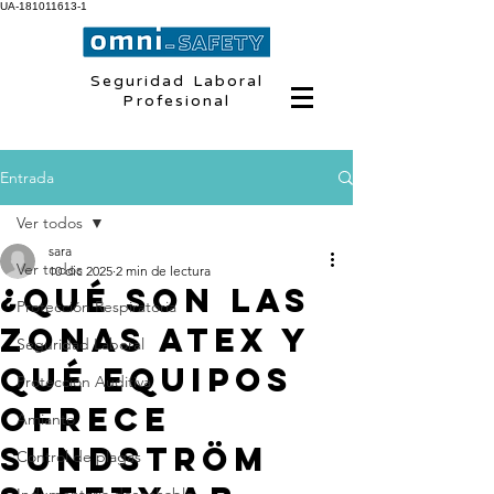
UA-181011613-1
Seguridad Laboral
Profesional
Entrada
Ver todos
sara
Ver todos
10 dic 2025
2 min de lectura
¿Qué son las
Protección Respiratoria
zonas ATEX y
Seguridad Laboral
qué equipos
Protección Auditiva
ofrece
Amianto
Sundström
Control de plagas