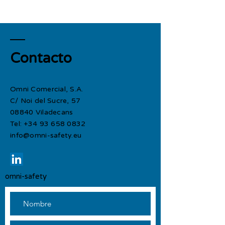
Contacto
Omni Comercial, S.A.
C/ Noi del Sucre, 57
08840 Viladecans​
Tel:
+34 93 658 0832
info@omni-safety.eu
omni-safety