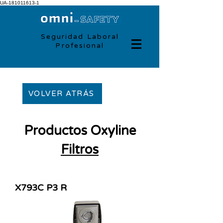
UA-181011613-1
Seguridad Laboral
Profesional
VOLVER ATRÁS
Productos Oxyline
Filtros
X793C P3 R